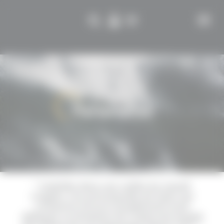
Cookies management panel
Partenaires
Installée dans une vallée du massif
vosgien, l'ex-principautée de Salm qui
comporte encore actuellement trois
abbayes, la brasserie de l'Opercule brasse