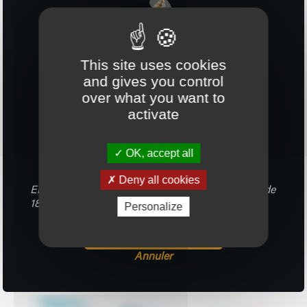
This site uses cookies
and gives you control
over what you want to
activate
Avez-vous plus
de 18 ans ?
OK, accept all
Deny all cookies
En entrant sur ce site, vous confirmez avoir plus de
18 ans.
Personalize
CONFIRMER
Annuler