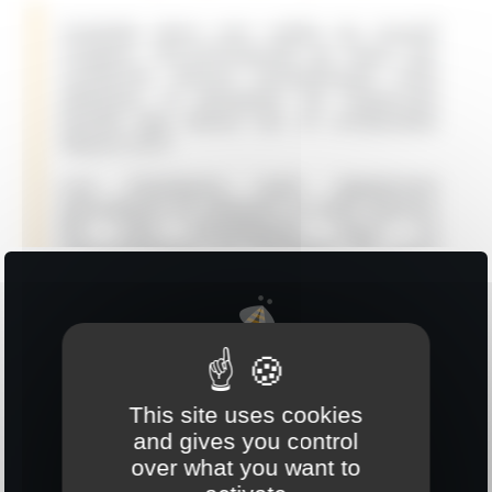
Installée dans une vallée du massif
vosgien, l'ex-principauté de Salm qui
comporte encore actuellement trois
abbayes, la brasserie de l'Opercule
brasse des bières bio et artisanales
depuis 2017.
Les brasseurs sont également
apiculteurs et utilisent le miel, fleuron
de nos montagnes, pour la
refermentation en bouteille de leurs
bières.
Le miel permet de gazéifier la bière et
d'adoucir l'amertume. Le sucre
disparaît pour laisser place à de
subtiles fragrances de miel à l'arrière-
goût floral.
This site uses cookies
and gives you control
over what you want to