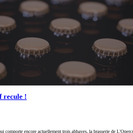
 recule !
qui comporte encore actuellement trois abbayes, la brasserie de L'Opercu