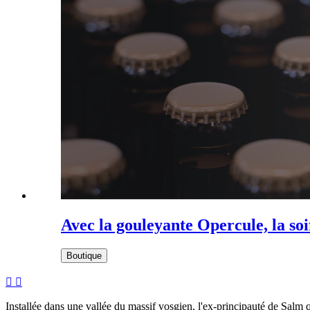
Avec la gouleyante Opercule, la soif
Boutique


Installée dans une vallée du massif vosgien, l'ex-principauté de Salm 