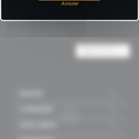
Annuler
3,50 €
Affichage 1-1 de 1 article(s)

Retour en haut

PRODUITS

LA BRASSERIE

VOTRE COMPTE